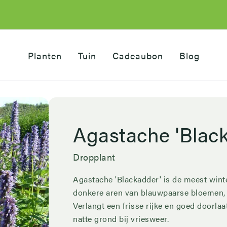
Hoofdnavigatie
Planten
Tuin
Cadeaubon
Blog
Agastache 'Blac
Dropplant
Agastache 'Blackadder' is de meest winte
donkere aren van blauwpaarse bloemen, i
Verlangt een frisse rijke en goed doorlaa
natte grond bij vriesweer.