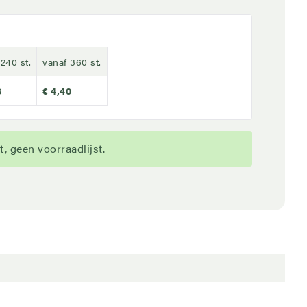
240 st.
vanaf 360 st.
8
€ 4,40
, geen voorraadlijst.