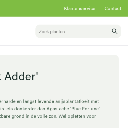
Klantenservice
Contact
Header
Top
k Adder'
rharde en langst levende anijsplant.Bloeit met
s iets donkerder dan Agastache 'Blue Fortune'
tbare grond in de volle zon. Wel opletten voor