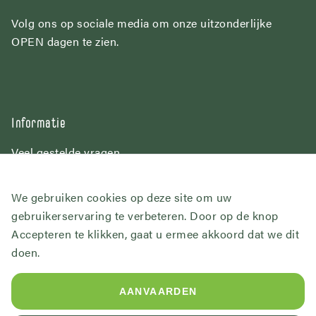
Volg ons op sociale media om onze uitzonderlijke
OPEN dagen te zien.
Informatie
Veel gestelde vragen
Over Het Wilgenbroek
Contact
We gebruiken cookies op deze site om uw
gebruikerservaring te verbeteren. Door op de knop
Volg ons
Accepteren te klikken, gaat u ermee akkoord dat we dit
doen.
AANVAARDEN