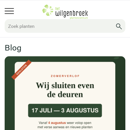
Overslaan
Hoofdnavigatie
en
naar
de
inhoud
gaan
Blog