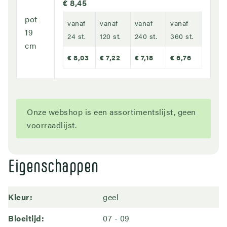
€ 8,45
pot
vanaf
vanaf
vanaf
vanaf
19
24 st.
120 st.
240 st.
360 st.
cm
€ 8,03
€ 7,22
€ 7,18
€ 6,76
Onze webshop is een assortimentslijst, geen
voorraadlijst.
Eigenschappen
Kleur
geel
Bloeitijd
07
09