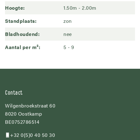
Hoogte
1.50m - 2.00m
Standplaats
zon
Bladhoudend
nee
Aantal per m²
5
9
Contact
Wilgenbroekstraat 60
8020 Oostkamp
BE0752786514
+32 0(5)0 40 50 30