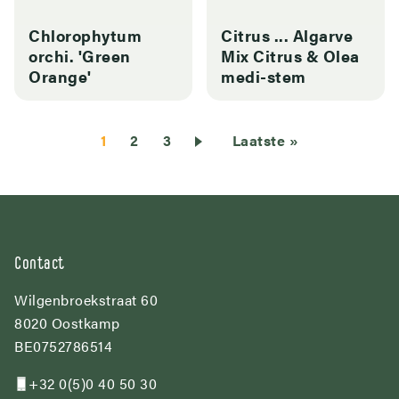
Chlorophytum
Citrus ... Algarve
orchi. 'Green
Mix Citrus & Olea
Orange'
medi-stem
Paginering
Huidige
1
Page
2
Page
3
Laatste
Laatste »
pagina
pagina
Contact
Wilgenbroekstraat 60
8020 Oostkamp
BE0752786514
+32 0(5)0 40 50 30