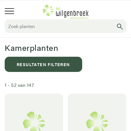
Overslaan
Hoofdnavigatie
en
naar
de
inhoud
gaan
Kamerplanten
RESULTATEN FILTEREN
1
-
52
van
147