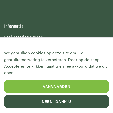
Informatie
Veel gestelde vragen
Over Het Wilgenbroek
Contact
We gebruiken cookies op deze site om uw
gebruikerservaring te verbeteren. Door op de knop
Volg ons
Accepteren te klikken, gaat u ermee akkoord dat we dit
doen.
AANVAARDEN
© 2026 Het Wilgenbroek
Footer
Verkoopsvoorwaarden
Privacybeleid
NEEN, DANK U
bottom
Website by
Jolux Webdesign